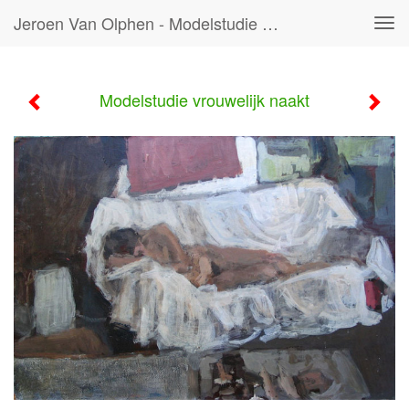
Jeroen Van Olphen - Modelstudie Vrouwelijk Naakt
Tog
navi
Modelstudie vrouwelijk naakt