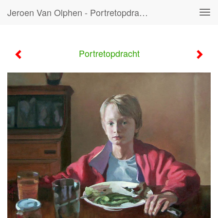
Jeroen Van Olphen - Portretopdracht
Tog
navi
Portretopdracht