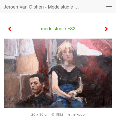
Jeroen Van Olphen - Modelstudie ~82
Tog
navi
modelstudie ~82
20 x 30 cm, © 1982, niet te koop